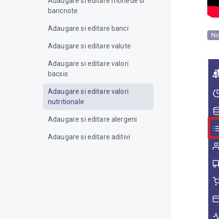
Adaugare si editare monede si
bancnote
Adaugare si editare banci
No
Adaugare si editare valute
Adaugare si editare valori
bacsis
Adaugare si editare valori
nutritionale
Adaugare si editare alergeni
Adaugare si editare aditivi
alimentari
Adaugare si editare clasificari
Feluri de mancare
Adaugare si editare serii
document