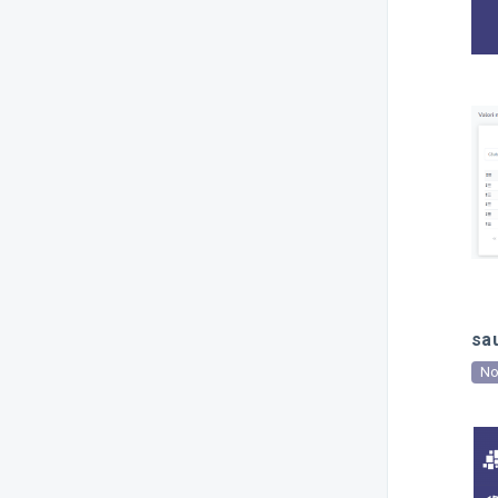
sa
No