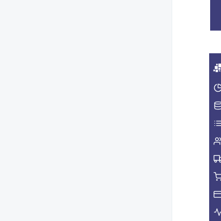
Financiar
Stocuri
Marketing
Rapoarte
Kitchen
Setari