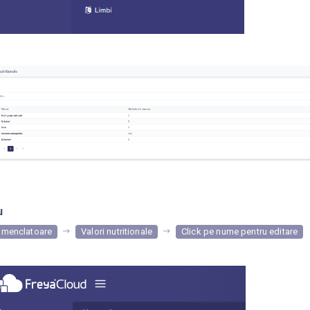
u
menclatoare
Valori nutritionale
Click pe nume pentru editare