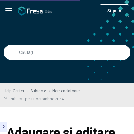
Sign in
Help Center
Subiecte
Nomenclatoare
Publicat pe 11 octombrie 2024
Adaugare si editare