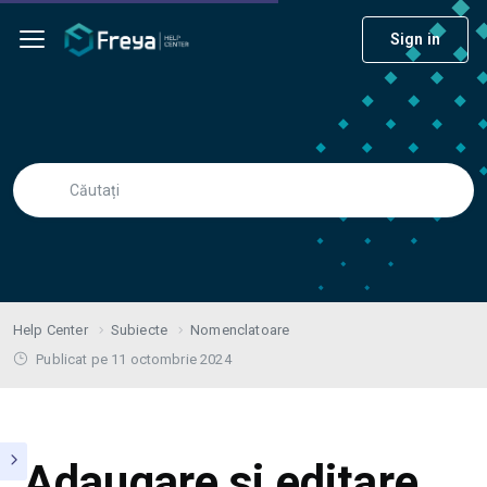
Sign in
Help Center
Subiecte
Nomenclatoare
Publicat pe 11 octombrie 2024
Adaugare si editare