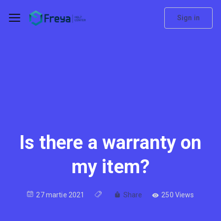
Sign in
Is there a warranty on
my item?
27 martie 2021
Share
250 Views